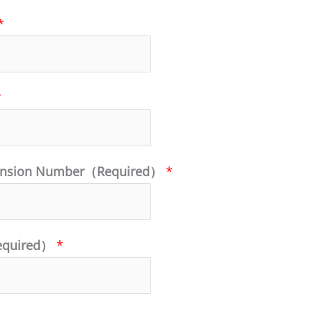
*
*
ension Number（Required）
*
equired）
*