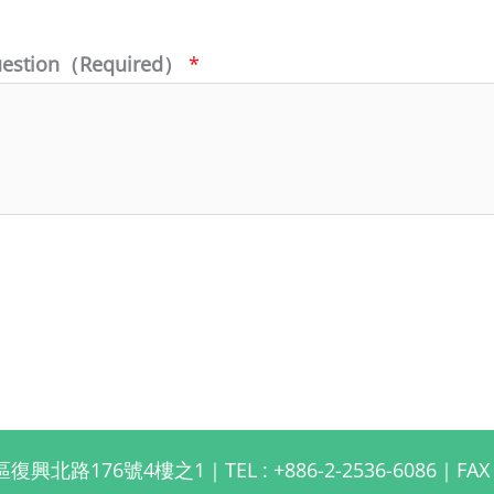
question（Required）
*
北路176號4樓之1｜TEL : +886-2-2536-6086｜FAX : +