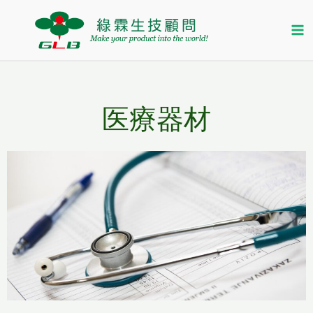
内
ホーム
医療器材
容
を
ス
キ
医療器材
ッ
プ