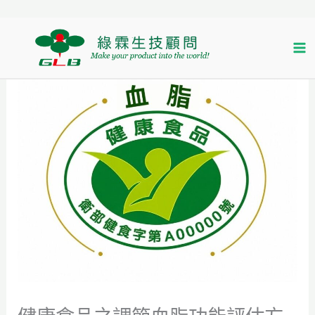
跳
首頁
生技焦點
至
健康食品之調節血脂功能評估方法修正草案
主
要
內
容