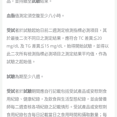
品，並持續至
試驗
結束。
血脂
值測定須空腹至少八小時。
受試
者於試驗起始日前二週測定檢測指標必測項目，其
於最後二次不同日之測定結果，應符合 TC 差異≦20
mg/dL 及 TG 差異≦15 mg/dL，始得開始試驗，並得以
此二次所有檢測指標必測項目之測定結果平均值，作為
試驗之起始值。
試驗
為期至少八週。
受試
者於
試驗
期間應自行記載包括受試產品或安慰劑食
用紀錄、健康紀錄，及飲食與生活型態紀錄，並由營養
師每二週查核各項紀錄之記載情形。受試產品或安慰劑
食用紀錄包含每日記載當日之食用時間和攝取數量；每