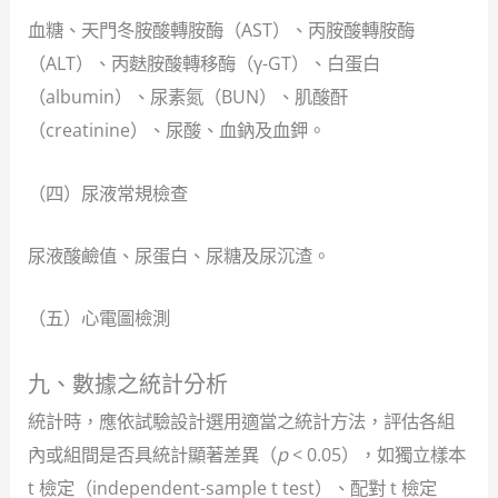
血糖、天門冬胺酸轉胺酶（AST）、丙胺酸轉胺酶
（ALT）、丙麩胺酸轉移酶（γ-GT）、白蛋白
（albumin）、尿素氮（BUN）、肌酸酐
（creatinine）、尿酸、血鈉及血鉀。
（四）尿液常規檢查
尿液酸鹼值、尿蛋白、尿糖及尿沉渣。
（五）心電圖檢測
九、數據之統計分析
統計時，應依試驗設計選用適當之統計方法，評估各組
內或組間是否具統計顯著差異（
p
< 0.05），如獨立樣本
t 檢定（independent-sample t test）、配對 t 檢定