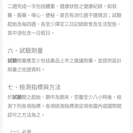
二週完成一次包括體重、健康狀態之健康紀錄，如就
醫、服藥、噁心、便秘、是否有消化道不適情況；試驗
起始及每四週，各至少擇定三日記錄飲食及生活型態，
其中須包含一日假日。
六、試驗劑量
試驗
劑量應至少包括產品上市之建議劑量，並提供設計
劑量之佐證資料。
七、檢測指標與方法
於
試驗
期之起始、期中及期末，空腹至少八小時後，檢
測下列各項指標。各項檢測指標測定得依國內或國際間
認可之方法為之。
（一）必測