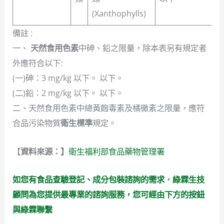
(Xanthophylls)
備註 :
一、
天然食用色素
中砷、鉛之限量，除本表另有規定者
外應符合以下:
(一)砷：3 mg/kg 以下。 以下。
(二)鉛：2 mg/kg 以下。 以下。
二、天然食用色素中總黃麴毒素及橘黴素之限量，應符
合品污染物質
衛生標準
規定。
【
資料來源：】
衛生福利部食品藥物管理署
如您有食品查驗登記、成分包裝諮詢的需求
，
綠霖生技
顧問為您提供最專業的諮詢服務，您可經由下方的按鈕
與綠霖聯繫