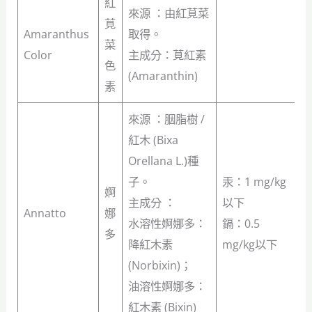
紅
來源 ：由紅莧菜
莧
Amaranthus
取得。
菜
Color
主成分：莧紅素
色
(Amaranthin)
素
來源 ：胭脂樹 /
紅木 (Bixa
Orellana L.)種
子。
汞：1 mg/kg
婀
主成分 ：
以下
Annatto
娜
水溶性婀娜多：
鎘：0.5
多
降紅木素
mg/kg以下
(Norbixin)；
油溶性婀娜多：
紅木素 (Bixin)