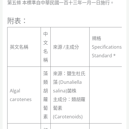
第五條 本標準自中華民國一百十三年一月一日施行。
附表：
中
規格
文
英文名稱
來源 /主成分
Specifications
名
Standard *
稱
藻
來源：鹽生杜氏
類
藻 (Dunaliella
Algal
胡
salina)菌株
carotenes
蘿
主成分：類胡蘿
蔔
蔔素
素
(Carotenoids)