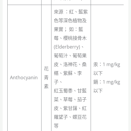
來源 ：紅、藍紫
色等深色植物及
果實； 如：藍
莓、櫻桃接骨木
(Elderberry)、
葡萄汁、葡萄果
皮、洛神花、桑
汞：1 mg/kg
花
椹、紫蘇、李
以下
Anthocyanin
青
子、
鎘：1 mg/kg
素
紅玉蜀黍、甘藍
以下
菜、草莓、茄子
皮、紫甘藷、紅
羅望子、蝶豆花
等