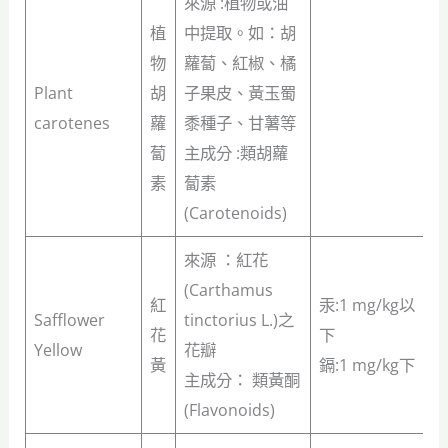
來源 :植物或油
植
中提取。如：胡
物
蘿蔔、紅椒、橘
Plant
胡
子果皮、黃玉蜀
carotenes
蘿
黍種子、甘薯等
蔔
主成分 :類胡蘿
素
蔔素
(Carotenoids)
來源 ：紅花
(Carthamus
紅
汞:1 mg/kg以
Safflower
tinctorius L.)之
花
下
Yellow
花瓣
黃
鎘:1 mg/kg下
主成分： 類黃酮
(Flavonoids)