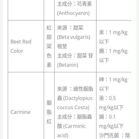
主成分：花青素
(Anthocyanin)
紅
來源 ：甜菜
汞：1 mg/kg
甜
(Beta vulgaris)
Beet Red
以下
菜
根莖
Color
鎘：1 mg/kg
色
主成分：甜菜 苷
以下
素
(Betanin)
砷：1 mg/kg
來源 ：雌性胭脂
以下
蟲 (Dactylopius
汞：0.5
胭
coccus Costa)
mg/kg以下
Carmine
脂
主成分：胭脂蟲
鎘：0.1
紅
酸 (Carminic
mg/kg以下
acid)
沙門氏菌 ：陰