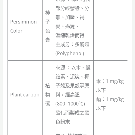
部分經發酵、分
柿
離、加壓、褐
Persimmon
子
變、過濾、
Color
色
濃縮乾燥而得
素
主成分：多酚類
(Polyphenol)
來源 ：以木、纖
維素、泥炭、椰
汞；1 mg/kg
植
子殼及果殼等原
以下
Plant carbon
物
料，經高溫
鎘：1 mg/kg
碳
(800- 1000℃)
以下
碳化而製成之黑
色粉末