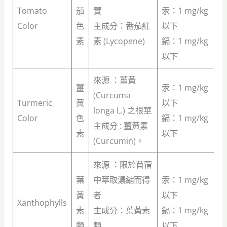
Tomato
茄
實
汞：1 mg/kg
Color
色
主成分：番茄紅
以下
素
素 (Lycopene)
鎘：1 mg/kg
以下
來源 ：薑黃
薑
汞：1 mg/kg
(Curcuma
Turmeric
黃
以下
longa L.) 之根莖
Color
色
鎘：1 mg/kg
主成分 : 薑黃素
素
以下
(Curcumin)。
來源 ：限於苜蓿
葉
中萃取濃縮而得
汞：1 mg/kg
黃
者
以下
Xanthophylls
素
主成分：葉黃素
鎘：1 mg/kg
類
類
以下