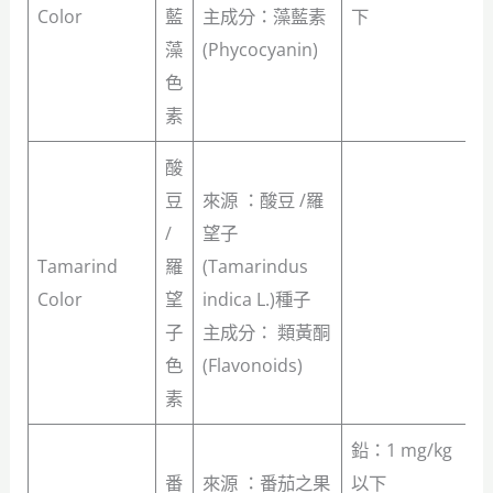
Color
藍
主成分：藻藍素
下
藻
(Phycocyanin)
色
素
酸
豆
來源 ：酸豆 /羅
/
望子
Tamarind
羅
(Tamarindus
Color
望
indica L.)種子
子
主成分： 類黃酮
色
(Flavonoids)
素
鉛：1 mg/kg
番
來源 ：番茄之果
以下