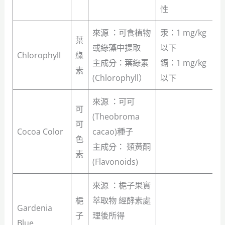
性
來源 ：可食植物
汞：1 mg/kg
葉
或綠藻中提取
以下
Chlorophyll
綠
主成分：葉綠素
鎘：1 mg/kg
素
(Chlorophyll）
以下
來源 ：可可
可
(Theobroma
可
Cocoa Color
cacao)種子
色
主成分： 類黃酮
素
(Flavonoids)
來源 ：梔子果實
梔
萃取物 經酵素處
Gardenia
子
理後所得
Blue