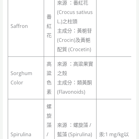
來源 ：番紅花
(Crocus sativus
番
L.)之柱頭
Saffron
紅
主成分：黃梔苷
花
(Crocin)及黃梔
配質 (Crocetin)
高
來源 ：高粱果實
Sorghum
粱
之殼
Color
色
主成分：類黃酮
素
(Flavonoids)
螺
旋
藻
來源 ：螺旋藻 /
Spirulina
/
藍藻 (Spirulina)
汞:1 mg/kg以