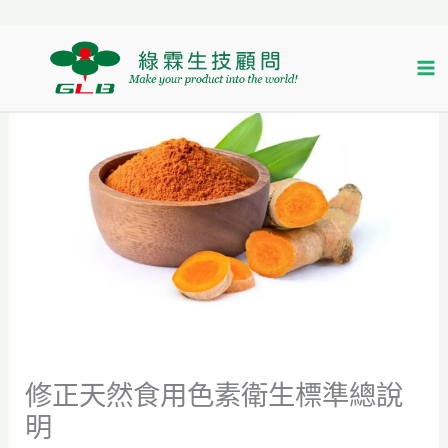
跳
首頁
生技焦點
修正天然食用色素衛生標準總說明
至
主
要
內
容
修正天然食用色素衛生標準總說
明