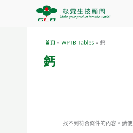
跳
搜
至
尋
主
關
要
鍵
首頁
WPTB Tables
鈣
內
字:
容
鈣
找不到符合條件的內容。請使